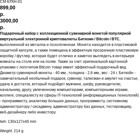
СМ-БТКН-01
899,00
р.
3000,00
р.
Подарочный набор с коллекционной сувенирной монетой популярной
виртуальной электронной криптовалюты Биткоин / Bitcoin / BTC
,
выполненной из металла и позолоченная. Монета находится в пластиковой
защитной капсуле, а также помещена в эффектную прозрачную пластиковую
коробку / футляр, которая будет отлично и заметно выглядеть в интерьере
комнаты на столе или на полке. Также за счет оригинальной картонной
упаковки с логотипом Bitcoin товар имеет эффектный подарочный вид.
Диаметр сувенирной монеты - 40 мм., толщина - 2,6 мм., вес - 24 г. Биткойн -
замечательный необычный подарок, сувенир, талисман и амулет на счастье,
удачу и достаток, который подойдет мужчине, шефу, руководителю,
начальнику, другу, увлеченному компьютерами, компьютерными играми,
коллеге, специалисту из сферы IT-технологий (информационных технологий)
- программисту, аналитику больших данных, программисту, системному
администратору / сисадмину, администратору баз данных, тестировщику,
веб-дизайнеру либо инвестору.
lwh: 130x127x40 mm
Weight: 214 g