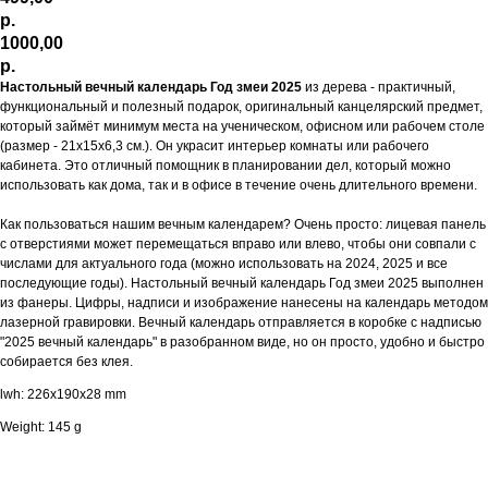
р.
1000,00
р.
Настольный вечный календарь Год змеи 2025
из дерева - практичный,
функциональный и полезный подарок, оригинальный канцелярский предмет,
который займёт минимум места на ученическом, офисном или рабочем столе
(размер - 21х15х6,3 см.). Он украсит интерьер комнаты или рабочего
кабинета. Это отличный помощник в планировании дел, который можно
использовать как дома, так и в офисе в течение очень длительного времени.
Как пользоваться нашим вечным календарем? Очень просто: лицевая панель
с отверстиями может перемещаться вправо или влево, чтобы они совпали с
числами для актуального года (можно использовать на 2024, 2025 и все
последующие годы). Настольный вечный календарь Год змеи 2025 выполнен
из фанеры. Цифры, надписи и изображение нанесены на календарь методом
лазерной гравировки. Вечный календарь отправляется в коробке с надписью
"2025 вечный календарь" в разобранном виде, но он просто, удобно и быстро
собирается без клея.
lwh: 226x190x28 mm
Weight: 145 g