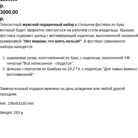
р.
3000,00
р.
Элегантный
мужской подарочный набор
в стильном футляре из бука,
который будет эффектно смотреться на рабочем столе владельца. Крышка
футляра содержит шильд с мотивирующей надписью, выполненной лазерной
гравировкой
"Нет вершин, что взять нельзя!"
. В футляре сувенирного
набора находятся:
шариковая ручка, изготовленная из бука, с надписью, нанесенной УФ-
печатью "Всё написанное - сбудется";
флешка с корпусом из бамбука на 29,2 Гб. с надписью "Для самых важных
воспоминаний".
Замечательный подарок мужчине на день рождения или любой другой
праздник.
lwh: 190x92x30 mm
Weight: 293 g